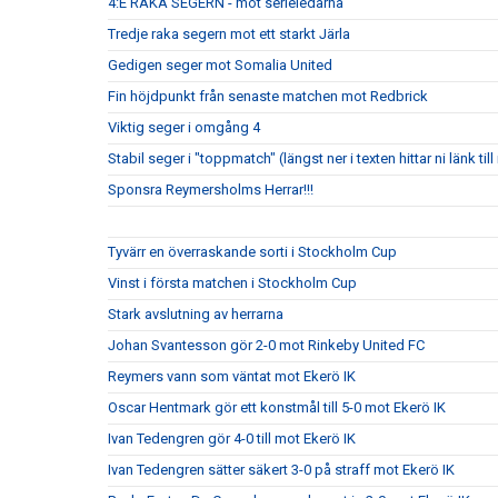
4:E RAKA SEGERN - mot serieledarna
Tredje raka segern mot ett starkt Järla
Gedigen seger mot Somalia United
Fin höjdpunkt från senaste matchen mot Redbrick
Viktig seger i omgång 4
Stabil seger i "toppmatch" (längst ner i texten hittar ni länk ti
Sponsra Reymersholms Herrar!!!
Tyvärr en överraskande sorti i Stockholm Cup
Vinst i första matchen i Stockholm Cup
Stark avslutning av herrarna
Johan Svantesson gör 2-0 mot Rinkeby United FC
Reymers vann som väntat mot Ekerö IK
Oscar Hentmark gör ett konstmål till 5-0 mot Ekerö IK
Ivan Tedengren gör 4-0 till mot Ekerö IK
Ivan Tedengren sätter säkert 3-0 på straff mot Ekerö IK