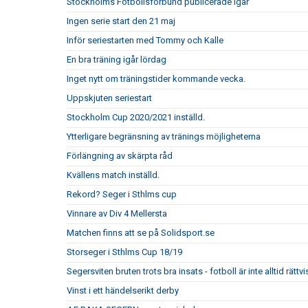
Stockholms Fotbollsförbund publicerade igår
Ingen serie start den 21 maj
Inför seriestarten med Tommy och Kalle
En bra träning igår lördag
Inget nytt om träningstider kommande vecka.
Uppskjuten seriestart
Stockholm Cup 2020/2021 inställd.
Ytterligare begränsning av tränings möjligheterna
Förlängning av skärpta råd
Kvällens match inställd.
Rekord? Seger i Sthlms cup
Vinnare av Div 4 Mellersta
Matchen finns att se på Solidsport.se
Storseger i Sthlms Cup 18/19
Segersviten bruten trots bra insats - fotboll är inte alltid rättvi
Vinst i ett händelserikt derby