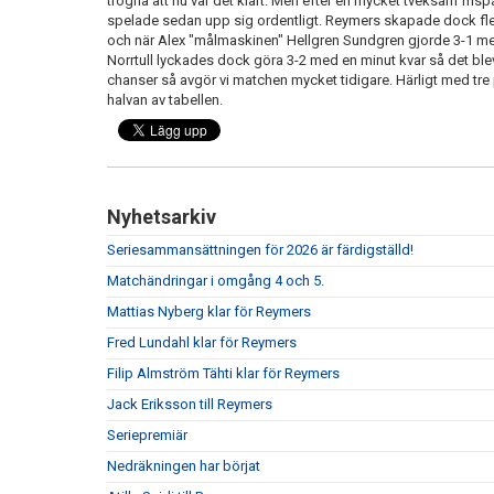
trogna att nu var det klart. Men efter en mycket tveksam frisp
spelade sedan upp sig ordentligt. Reymers skapade dock fler
och när Alex "målmaskinen" Hellgren Sundgren gjorde 3-1 med
Norrtull lyckades dock göra 3-2 med en minut kvar så det ble
chanser så avgör vi matchen mycket tidigare. Härligt med tre p
halvan av tabellen.
Nyhetsarkiv
Seriesammansättningen för 2026 är färdigställd!
Matchändringar i omgång 4 och 5.
Mattias Nyberg klar för Reymers
Fred Lundahl klar för Reymers
Filip Almström Tähti klar för Reymers
Jack Eriksson till Reymers
Seriepremiär
Nedräkningen har börjat