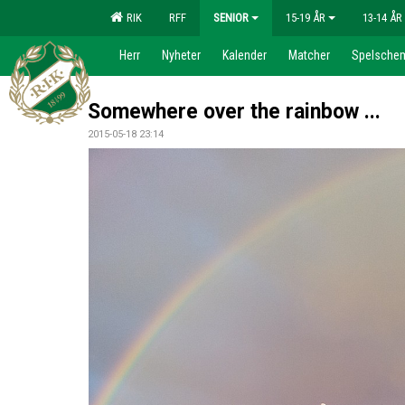
RIK
RFF
SENIOR
15-19 ÅR
13-14 ÅR
Herr
Nyheter
Kalender
Matcher
Spelsche
Somewhere over the rainbow ...
2015-05-18 23:14