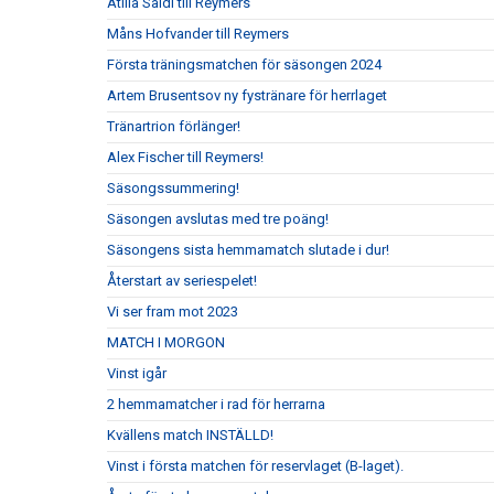
Atilla Saidi till Reymers
Måns Hofvander till Reymers
Första träningsmatchen för säsongen 2024
Artem Brusentsov ny fystränare för herrlaget
Tränartrion förlänger!
Alex Fischer till Reymers!
Säsongssummering!
Säsongen avslutas med tre poäng!
Säsongens sista hemmamatch slutade i dur!
Återstart av seriespelet!
Vi ser fram mot 2023
MATCH I MORGON
Vinst igår
2 hemmamatcher i rad för herrarna
Kvällens match INSTÄLLD!
Vinst i första matchen för reservlaget (B-laget).