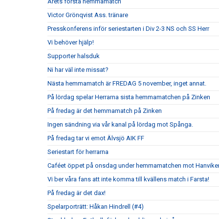
Årets första hemmamatch
Victor Grönqvist Ass. tränare
Presskonferens inför seriestarten i Div 2-3 NS och SS Herr
Vi behöver hjälp!
Supporter halsduk
Ni har väl inte missat?
Nästa hemmamatch är FREDAG 5 november, inget annat.
På lördag spelar Herrarna sista hemmamatchen på Zinken
På fredag är det hemmamatch på Zinken
Ingen sändning via vår kanal på lördag mot Spånga.
På fredag tar vi emot Älvsjö AIK FF
Seriestart för herrarna
Caféet öppet på onsdag under hemmamatchen mot Hanvike
Vi ber våra fans att inte komma till kvällens match i Farsta!
På fredag är det dax!
Spelarporträtt: Håkan Hindrell (#4)