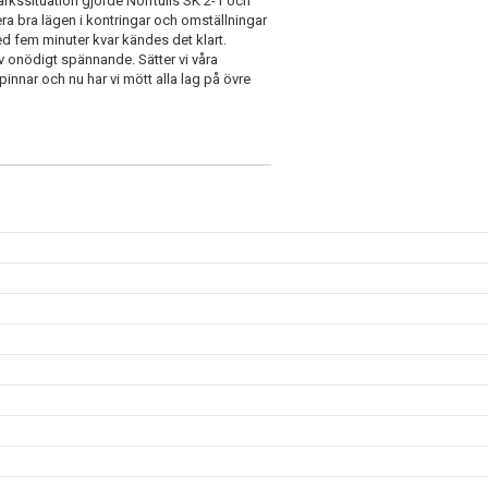
arkssituation gjorde Norrtulls SK 2-1 och
a bra lägen i kontringar och omställningar
 fem minuter kvar kändes det klart.
v onödigt spännande. Sätter vi våra
innar och nu har vi mött alla lag på övre