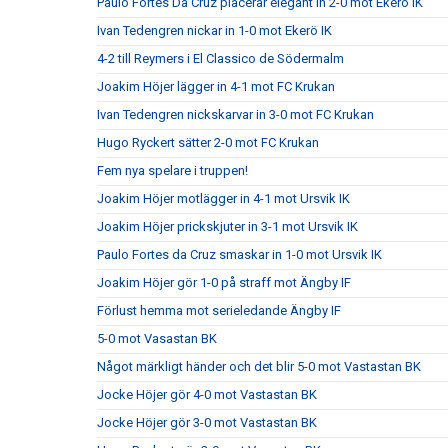
Paulo Fortes Da Cruz placerar elegant in 2-0 mot Ekerö IK
Ivan Tedengren nickar in 1-0 mot Ekerö IK
4-2 till Reymers i El Classico de Södermalm
Joakim Höjer lägger in 4-1 mot FC Krukan
Ivan Tedengren nickskarvar in 3-0 mot FC Krukan
Hugo Ryckert sätter 2-0 mot FC Krukan
Fem nya spelare i truppen!
Joakim Höjer motlägger in 4-1 mot Ursvik IK
Joakim Höjer prickskjuter in 3-1 mot Ursvik IK
Paulo Fortes da Cruz smaskar in 1-0 mot Ursvik IK
Joakim Höjer gör 1-0 på straff mot Ängby IF
Förlust hemma mot serieledande Ängby IF
5-0 mot Vasastan BK
Något märkligt händer och det blir 5-0 mot Vastastan BK
Jocke Höjer gör 4-0 mot Vastastan BK
Jocke Höjer gör 3-0 mot Vastastan BK