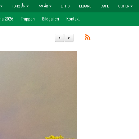
10-12 ÅR
7-9 ÅR
EFTIS
LEDARE
CAFÉ
CUPER
ma 2026
Truppen
Bildgalleri
Kontakt
<
>