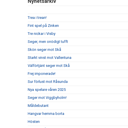
Nyhetsarkiv
Trea i trean!
Fint spel på Zinken
Tre nickar i Visby
Seger, men onödigt tufft
Skön seger mot Skå
Starkt vinst mot Vallentuna
Välförtjänt seger mot Skå
Frej imponerade!
Sur förlust mot Råsunda
Nya spelare våren 2025
Seger mot Viggbyholm!
Måldebutant
Hangvar hemma borta
Hösten