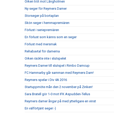
Orken tröt mot Långholmen
Ny seger för Reymers Damer
Storseger på bortaplan
Skön seger i hemmapremiären
Förlust i seriepremiären
En förlust som känns som en seger
Förlust med mersmak
Rehabavtal för damerna
Orken räckte inte i slutspelet
Reymers Damer till slutspel i Rimbo Damcup
FC Hammarby går samman med Reymers Dam!
Reymers spelar i Div 4A 2016
Startuppmöte mån den 2 november på Zinken!
Sara Bratell gör 1-0 mot IFK Aspudden-Tellus
Reymers damer ångar på med ytterligare en vinst
En välförtjänt seger:-)