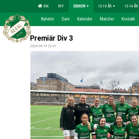
RIK
RFF
SENIOR
15-19 ÅR
13-14 ÅR
Nyheter
Dam
Kalender
Matcher
Kontakt
Premiär Div 3
2024-04-14 22:01