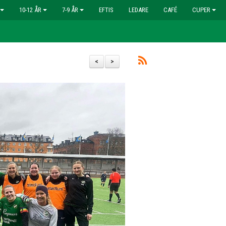
10-12 ÅR
7-9 ÅR
EFTIS
LEDARE
CAFÉ
CUPER
<
>