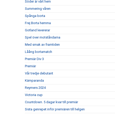
Söder är vårt hem
Summering våren
Spånga borta
Frej Borta hemma
Gotland levererar
Spel över motståndarna
Med smak av framtiden
Låång bortamatch
Premiär Div 3
Premiär
Vår tredje debutant
Kämparanda
Reymers 2024
Victoria cup
Countdown. 5 dagar kvar till premiär
Sista genrepet inför premiären till helgen