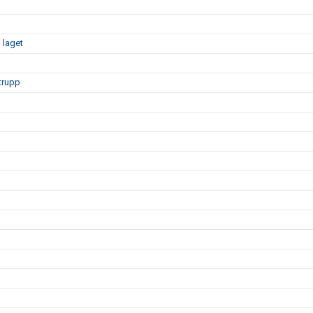
 laget
mtrupp