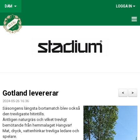
DAM
LOGGA IN
NYHETER
DAM
KALENDER
MATCHER
KONTAKT
Gotland levererar
<
>
2024-05-26 16:36
Säsongens längsta bortamatch blev också
den trevligaste hitintills.
Äntligen naturgräs och vilket trevligt
bemötande från hemmalaget Hangvar!
Mat, dryck, vattenhinkar trevliga ledare och
spelare.