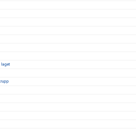
 laget
mtrupp