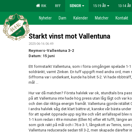
RIK
RFF
SENIOR
15-19 ÅR
13-14 ÅR
Nyheter
Dam
Kalender
Matcher
Kontakt
Starkt vinst mot Vallentuna
2025-06-16 06:49
Reymers-Vallentuna 3-2
Datum: 15 juni
Ett formstarkt Vallentuna, som i förra omgången spelade 1-1 
soldränkt, varmt Zinken. En tuff uppgift med andra ord, men 
Siffrorna var i underkant, kunde ha blivit 5-2. Vi hade ribbträff,
mål ...
Hur var då matchen? Första halvlek var ok, stundtals bra pa
på att Vallentuna inte hade hög press utan låg lågt och var ko
och den där riktiga energin framåt. Vallentuna gjorde istället 0
I andra halvlek såg det klart bättre ut, kanske vår bästa under
för att spelet öppnade upp sig lite och vårt anfallsspel blev 
1-1 kom redan i 49:e minuten (Ellen N) efter ett tufft, längre an
som gick rakt på mål och i 76:e 3-1, långskott av Temis, som 
Vallentuna reducerade sedan till 3-2, men skapade därefter i