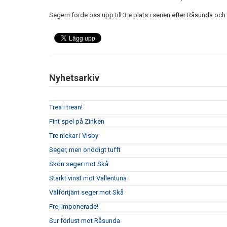
Segern förde oss upp till 3:e plats i serien efter Råsunda och
Nyhetsarkiv
Trea i trean!
Fint spel på Zinken
Tre nickar i Visby
Seger, men onödigt tufft
Skön seger mot Skå
Starkt vinst mot Vallentuna
Välförtjänt seger mot Skå
Frej imponerade!
Sur förlust mot Råsunda