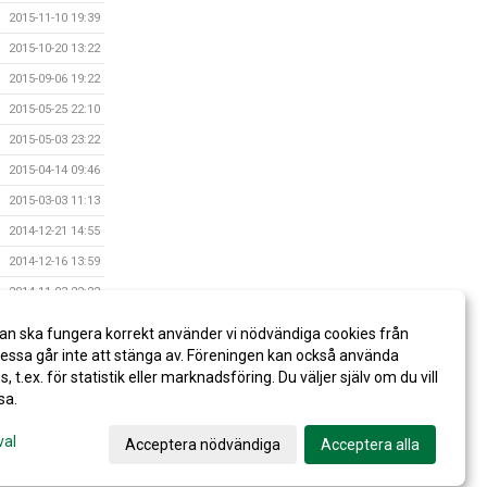
2015-11-10 19:39
2015-10-20 13:22
2015-09-06 19:22
2015-05-25 22:10
2015-05-03 23:22
2015-04-14 09:46
2015-03-03 11:13
2014-12-21 14:55
2014-12-16 13:59
2014-11-03 22:22
2014-07-28 15:32
an ska fungera korrekt använder vi nödvändiga cookies från
2014-04-01 22:53
ssa går inte att stänga av. Föreningen kan också använda
es, t.ex. för statistik eller marknadsföring. Du väljer själv om du vill
sa.
val
Acceptera nödvändiga
Acceptera alla