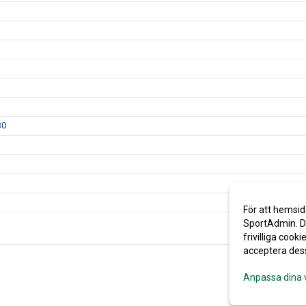
30
För att hemsid
SportAdmin. De
frivilliga cooki
acceptera des
Anpassa dina 