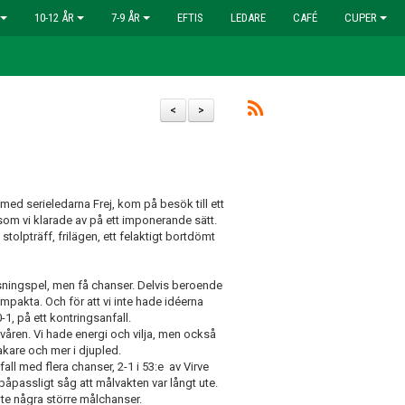
10-12 ÅR
7-9 ÅR
EFTIS
LEDARE
CAFÉ
CUPER
<
>
med serieledarna Frej, kom på besök till ett
som vi klarade av på ett imponerande sätt.
 stolpträff, frilägen, ett felaktigt bortdömt
ssningspel, men få chanser. Delvis beroende
mpakta. Och för att vi inte hade idéerna
-1, på ett kontringsanfall.
 våren. Vi hade energi och vilja, men också
rakare och mer i djupled.
fall med flera chanser, 2-1 i 53:e av Virve
påpassligt såg att målvakten var långt ute.
nte några större målchanser.