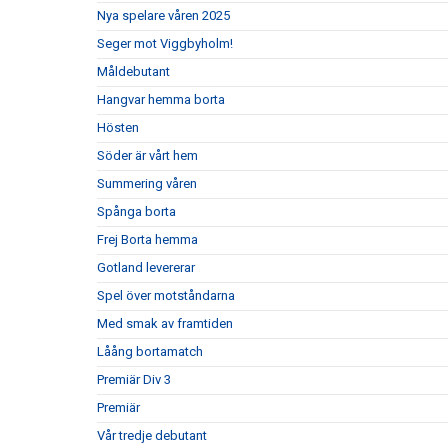
Nya spelare våren 2025
Seger mot Viggbyholm!
Måldebutant
Hangvar hemma borta
Hösten
Söder är vårt hem
Summering våren
Spånga borta
Frej Borta hemma
Gotland levererar
Spel över motståndarna
Med smak av framtiden
Låång bortamatch
Premiär Div 3
Premiär
Vår tredje debutant