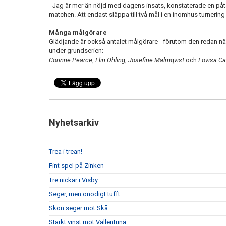
- Jag är mer än nöjd med dagens insats, konstaterade en påta
matchen. Att endast släppa till två mål i en inomhus turnerin
Många målgörare
Glädjande är också antalet målgörare - förutom den redan näm
under grundserien:
Corinne Pearce
,
Elin Öhling
,
Josefine Malmqvist
och
Lovisa Ca
Nyhetsarkiv
Trea i trean!
Fint spel på Zinken
Tre nickar i Visby
Seger, men onödigt tufft
Skön seger mot Skå
Starkt vinst mot Vallentuna