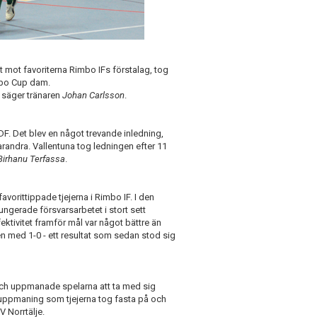
mot favoriterna Rimbo IFs förstalag, tog
mbo Cup dam.
, säger tränaren
Johan Carlsson
.
F. Det blev en något trevande inledning,
arandra. Vallentuna tog ledningen efter 11
Birhanu Terfassa
.
orittippade tjejerna i Rimbo IF. I den
ungerade försvarsarbetet i stort sett
tivitet framför mål var något bättre än
 med 1-0 - ett resultat som sedan stod sig
och uppmanade spelarna att ta med sig
n uppmaning som tjejerna tog fasta på och
 Norrtälje.