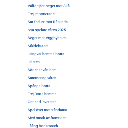
Välförtjänt seger mot Skå
Frej imponerade!
Sur förlust mot Råsunda
Nya spelare våren 2025
Seger mot Viggbyholm!
Måldebutant
Hangvar hemma borta
Hösten
Söder är vårt hem
Summering våren
Spånga borta
Frej Borta hemma
Gotland levererar
Spel över motståndarna
Med smak av framtiden
Låång bortamatch