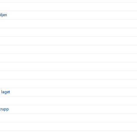
iljen
 laget
mtrupp