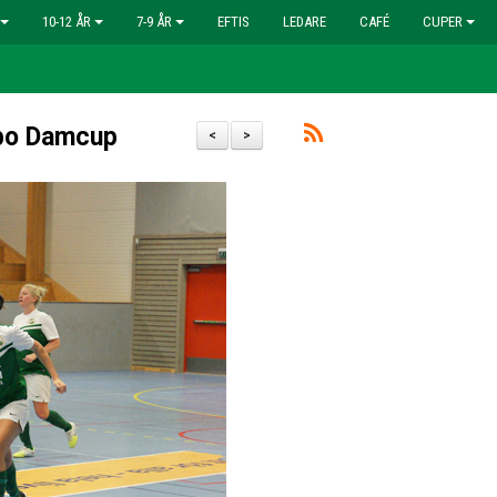
10-12 ÅR
7-9 ÅR
EFTIS
LEDARE
CAFÉ
CUPER
mbo Damcup
<
>