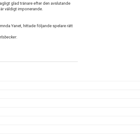
gligt glad tränare efter den avslutande
g är väldigt imponerande.
nda Yanet, hittade följande spelare rätt
rlsbecker
.