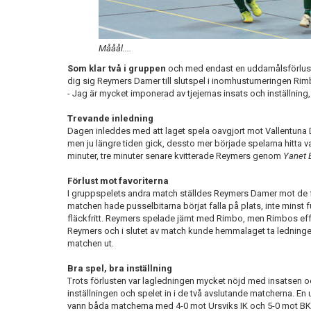
Mååål....
Som klar två i gruppen
och med endast en uddamålsförlust 
dig sig Reymers Damer till slutspel i inomhusturneringen Ri
- Jag är mycket imponerad av tjejernas insats och inställning
Trevande inledning
Dagen inleddes med att laget spela oavgjort mot Vallentuna D
men ju längre tiden gick, dessto mer började spelarna hitta v
minuter, tre minuter senare kvitterade Reymers genom
Yanet 
Förlust mot favoriterna
I gruppspelets andra match ställdes Reymers Damer mot de fav
matchen hade pusselbitarna börjat falla på plats, inte minst f
fläckfritt. Reymers spelade jämt med Rimbo, men Rimbos effek
Reymers och i slutet av match kunde hemmalaget ta ledningen
matchen ut.
Bra spel, bra inställning
Trots förlusten var lagledningen mycket nöjd med insatsen 
inställningen och spelet in i de två avslutande matcherna. E
vann båda matcherna med 4-0 mot Ursviks IK och 5-0 mot BKV