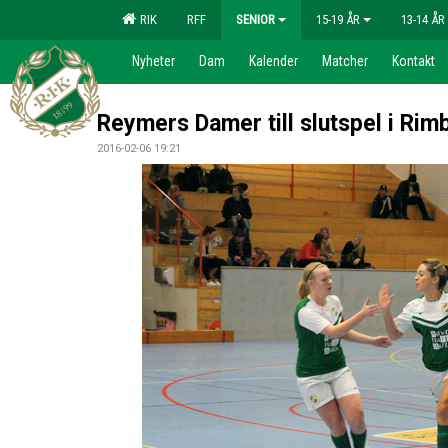
RIK
RFF
SENIOR
15-19 ÅR
13-14 ÅR
Nyheter
Dam
Kalender
Matcher
Kontakt
Reymers Damer till slutspel i Ri
2016-02-06 19:21