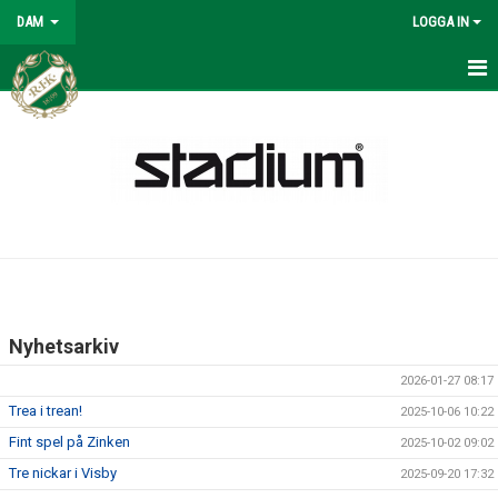
DAM
LOGGA IN
NYHETER
DAM
KALENDER
MATCHER
KONTAKT
Nyhetsarkiv
2026-01-27 08:17
Trea i trean!
2025-10-06 10:22
Fint spel på Zinken
2025-10-02 09:02
Tre nickar i Visby
2025-09-20 17:32