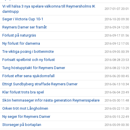
Vi vill hälsa 3 nya spelare välkomna till Reymersholms IK
2017-01-07 20:01
damtrupp
Seger i Victoria Cup 10-1
2016-10-20 09:30
Reymers Damer ser framåt
2016-09-24 12:00
Förlust på naturgräs
2016-09-17 01:56
Ny förlust för damerna
2016-09-12 17:05
Tre viktiga poäng i bottenmöte
2016-09-05 00:39
Fortsatt spelbrist och ny förlust
2016-08-28 23:53
Tung höstupptakt för Reymers Damer
2016-08-22 13:29
Förlust efter sena sjukdomsfall
2016-06-20 00:45
Ettrigt Sundbyberg straffade Reymers Damer
2016-06-13 10:34
Klar förlust trots bra spel
2016-06-04 23:49
Skön hemmaseger inför nästa generation Reymersspelare
2016-05-30 11:48
Orken tröt mot Långholmen
2016-05-22 11:20
Ny seger för Reymers Damer
2016-05-15 22:49
Storseger på bortaplan
2016-05-09 00:30