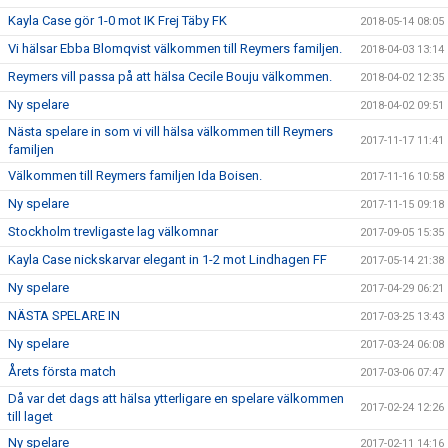
Kayla Case gör 1-0 mot IK Frej Täby FK
2018-05-14 08:05
Vi hälsar Ebba Blomqvist välkommen till Reymers familjen.
2018-04-03 13:14
Reymers vill passa på att hälsa Cecile Bouju välkommen.
2018-04-02 12:35
Ny spelare
2018-04-02 09:51
Nästa spelare in som vi vill hälsa välkommen till Reymers
2017-11-17 11:41
familjen
Välkommen till Reymers familjen Ida Boisen.
2017-11-16 10:58
Ny spelare
2017-11-15 09:18
Stockholm trevligaste lag välkomnar
2017-09-05 15:35
Kayla Case nickskarvar elegant in 1-2 mot Lindhagen FF
2017-05-14 21:38
Ny spelare
2017-04-29 06:21
NÄSTA SPELARE IN
2017-03-25 13:43
Ny spelare
2017-03-24 06:08
Årets första match
2017-03-06 07:47
Då var det dags att hälsa ytterligare en spelare välkommen
2017-02-24 12:26
till laget
Ny spelare
2017-02-11 14:16