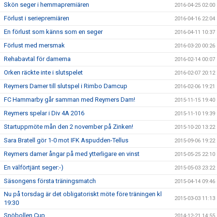
Skön seger i hemmapremiären
2016-04-25 02:00
Förlust i seriepremiären
2016-04-16 22:04
En förlust som känns som en seger
2016-04-11 10:37
Förlust med mersmak
2016-03-20 00:26
Rehabavtal för damerna
2016-02-14 00:07
Orken räckte inte i slutspelet
2016-02-07 20:12
Reymers Damer till slutspel i Rimbo Damcup
2016-02-06 19:21
FC Hammarby går samman med Reymers Dam!
2015-11-15 19:40
Reymers spelar i Div 4A 2016
2015-11-10 19:39
Startuppmöte mån den 2 november på Zinken!
2015-10-20 13:22
Sara Bratell gör 1-0 mot IFK Aspudden-Tellus
2015-09-06 19:22
Reymers damer ångar på med ytterligare en vinst
2015-05-25 22:10
En välförtjänt seger:-)
2015-05-03 23:22
Säsongens första träningsmatch
2015-04-14 09:46
Nu på torsdag är det obligatoriskt möte före träningen kl
2015-03-03 11:13
19:30
Snöbollen Cup
2014-12-21 14:55