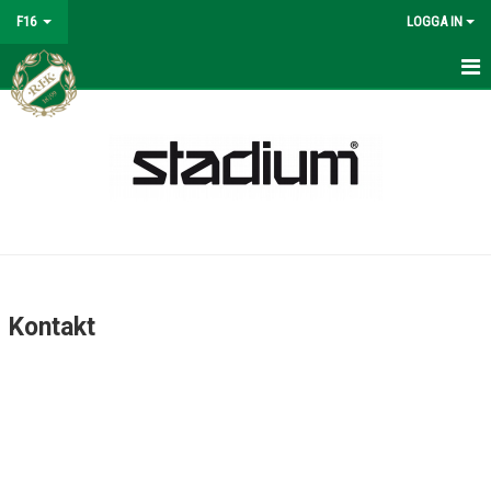
F16
LOGGA IN
HEM
NYHETER
KALENDER
MATCHER
TRUPPEN
Kontakt
BILDGALLERI
DOKUMENT
KONTAKT