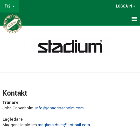
F12
LOGGA IN
HEM
KALENDER
MATCHER
NYHETER
TRUPPEN
Kontakt
BILDGALLERI
Tränare
John Gripenholm
info@johngripenholm.com
DOKUMENT
Lagledare
Maggan Haraldsen
magharaldsen@hotmail.com
KONTAKT
INTRESSEANMÄLAN SPELARE