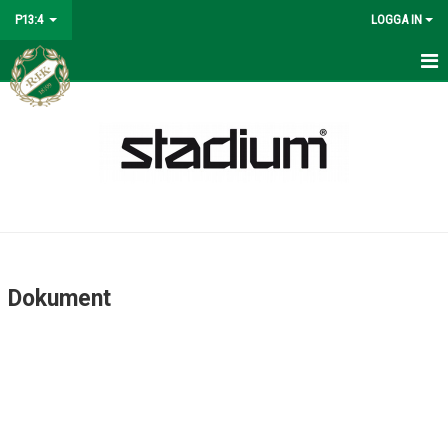
P13:4
LOGGA IN
HEM
NYHETER
KALENDER
MATCHER
TRUPPEN
Dokument
BILDGALLERI
DOKUMENT
KONTAKT