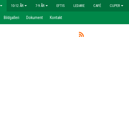
10-12 ÅR
7-9 ÅR
EFTIS
LEDARE
CAFÉ
CUPER
Bildgalleri
Dokument
Kontakt